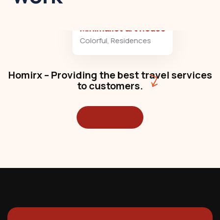
Minimalist art house
Colorful
,
Residences
Homirx – Providing the best travel services
to customers.
Read More