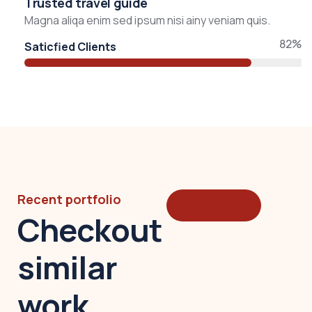
Trusted travel guide
Magna aliqa enim sed ipsum nisi ainy veniam quis.
82%
Saticfied Clients
Recent portfolio
Read More
Checkout
similar
work