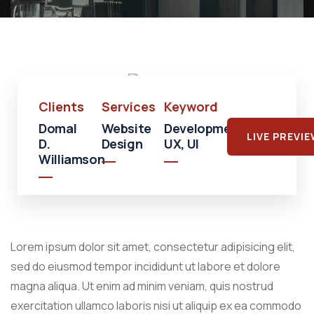
Shopping
Shopping
Mall
Clients
Services
Keyword
Domal
Website
Development,
LIVE PREVI
D.
Design
UX, UI
Williamson
Lorem ipsum dolor sit amet, consectetur adipisicing elit,
sed do eiusmod tempor incididunt ut labore et dolore
magna aliqua. Ut enim ad minim veniam, quis nostrud
exercitation ullamco laboris nisi ut aliquip ex ea commodo