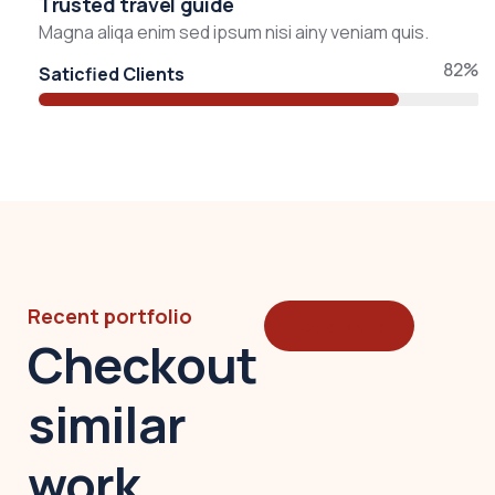
Trusted travel guide
Magna aliqa enim sed ipsum nisi ainy veniam quis.
82%
Saticfied Clients
Recent portfolio
Read More
Checkout
similar
work