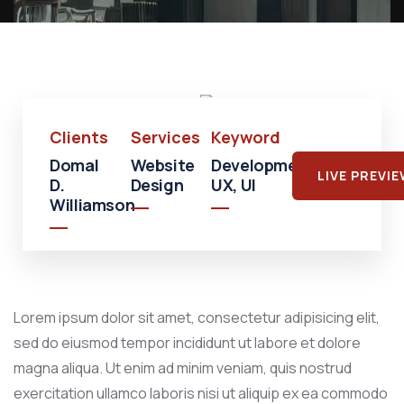
Shopping
Shopping
Mall
Clients
Services
Keyword
Domal
Website
Development,
LIVE PREVI
D.
Design
UX, UI
Williamson
Lorem ipsum dolor sit amet, consectetur adipisicing elit,
sed do eiusmod tempor incididunt ut labore et dolore
magna aliqua. Ut enim ad minim veniam, quis nostrud
exercitation ullamco laboris nisi ut aliquip ex ea commodo