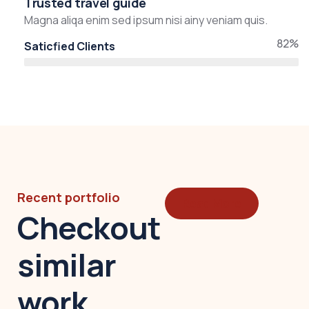
Trusted travel guide
Magna aliqa enim sed ipsum nisi ainy veniam quis.
82%
Saticfied Clients
Recent portfolio
Read More
Checkout
similar
work