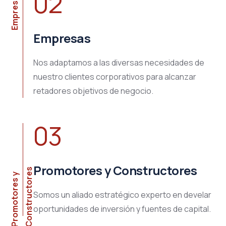
02
Empresas
Empresas
Nos adaptamos a las diversas necesidades de
nuestro clientes corporativos para alcanzar
retadores objetivos de negocio.
03
Promotores y Constructores
s
P
r
o
m
o
t
o
r
e
s
y
C
o
n
s
t
r
u
c
t
o
r
e
Somos un aliado estratégico experto en develar
oportunidades de inversión y fuentes de capital.