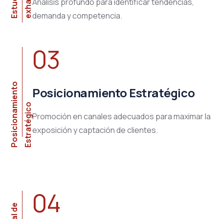
Análisis profundo para identificar tendencias,
demanda y competencia.
03
P
o
s
i
c
i
o
n
a
i
e
n
t
o
E
s
t
r
a
t
é
g
i
c
Posicionamiento Estratégico
m
o
Promoción en canales adecuados para maximar la
exposición y captación de clientes.
04