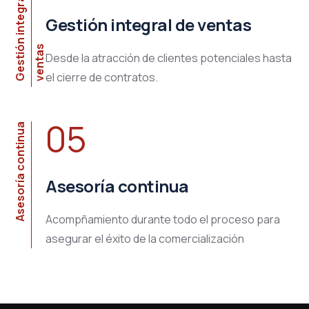
G
e
s
t
i
n
i
n
t
e
g
r
a
l
d
e
v
e
n
t
a
Gestión integral de ventas
ó
s
Desde la atracción de clientes potenciales hasta
el cierre de contratos.
05
Asesoría continua
Asesoría continua
Acompñamiento durante todo el proceso para
asegurar el éxito de la comercialización