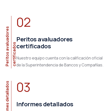
02
P
e
r
i
t
o
s
a
v
a
l
u
a
d
o
r
e
s
c
e
r
t
i
f
i
c
a
d
o
Peritos avaluadores
s
certificados
Nuestro equipo cuenta con la calificación oficial
de la Superintendencia de Bancos y Compañías.
03
Informes detallados
Informes detallados