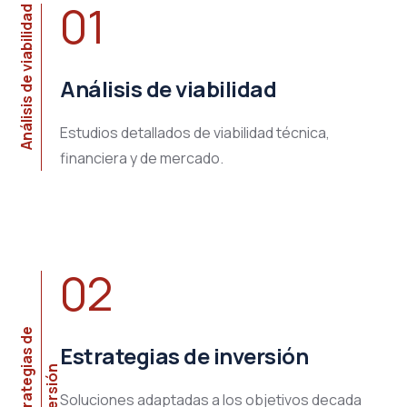
01
Análisis de viabilidad
Análisis de viabilidad
Estudios detallados de viabilidad técnica,
financiera y de mercado.
02
E
s
t
r
a
t
e
g
a
s
d
e
i
n
v
e
r
s
i
ó
Estrategias de inversión
i
n
Soluciones adaptadas a los objetivos decada