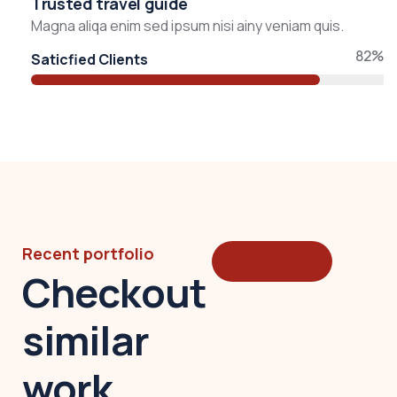
Trusted travel guide
Magna aliqa enim sed ipsum nisi ainy veniam quis.
82%
Saticfied Clients
Recent portfolio
Read More
Checkout
similar
work