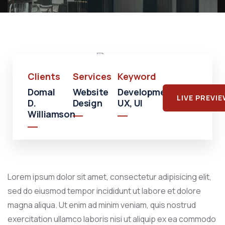
Shopping
Shopping
Mall
Clients
Services
Keyword
Domal
Website
Development,
LIVE PREVI
D.
Design
UX, UI
Williamson
Lorem ipsum dolor sit amet, consectetur adipisicing elit,
sed do eiusmod tempor incididunt ut labore et dolore
magna aliqua. Ut enim ad minim veniam, quis nostrud
exercitation ullamco laboris nisi ut aliquip ex ea commodo