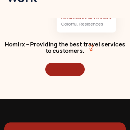
Minimalist art house
Colorful
,
Residences
Homirx – Providing the best travel services
to customers.
Read More