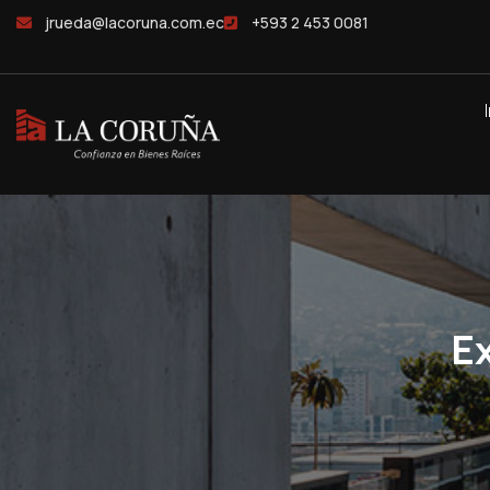
jrueda@lacoruna.com.ec
+593 2 453 0081
E