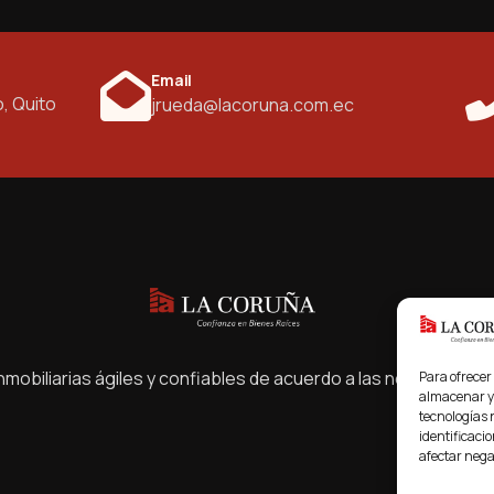
Email
o, Quito
jrueda@lacoruna.com.ec
mobiliarias ágiles y confiables de acuerdo a las necesidades
Para ofrecer
almacenar y/
tecnologías 
identificacio
afectar nega