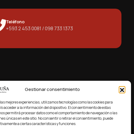
Teléfono
+593 2 453 0081 / 098 733 1373
Gestionar consentimiento
 de cada uno de nuestros clientes.
 las mejores experiencias, utilizamos tecnologías como las cookies para
o acceder a la información del dispositivo. El consentimiento de estas
nos permitirá procesar datos como el comportamiento de navegación o las
nes únicas en este sitio. No consentir o retirar el consentimiento, puede
tivamente a ciertas características y funciones.