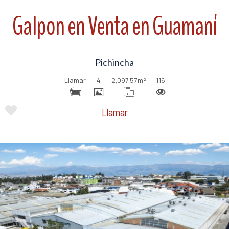
Galpon en Venta en Guamaní
Pichincha
Llamar
4
2,097.57
m²
116
Llamar
Ver