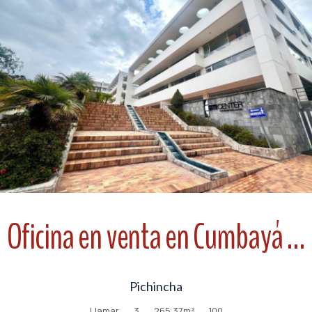
Ver
Oficina en venta en Cumbayá edificio Site Center Piso 1
Pichincha
Llamar
3
265.37
m²
100