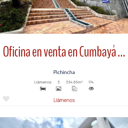
Oficina en venta en Cumbayá edificio Site Center Piso 2
Pichincha
Llámenos
3
334.65
m²
174
Llámenos