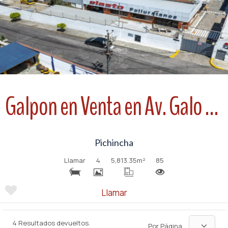
Galpon en Venta en Av. Galo Plaza Lasso
Pichincha
Llamar
4
5,813.35
m²
85
Llamar
4 Resultados devueltos.
Por Página