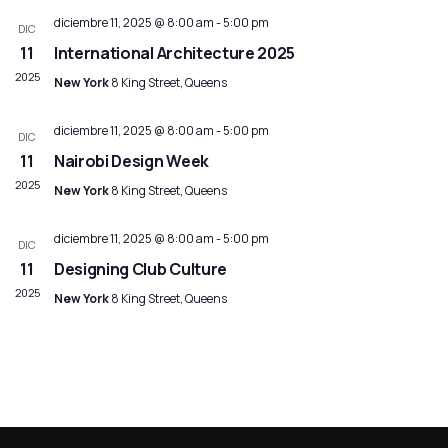
d
fecha.
diciembre 11, 2025 @ 8:00 am
-
5:00 pm
bú
DIC
E
11
International Architecture 2025
y
2025
New York
8 King Street, Queens
vis
diciembre 11, 2025 @ 8:00 am
-
5:00 pm
DIC
11
Nairobi Design Week
de
2025
New York
8 King Street, Queens
Eve
diciembre 11, 2025 @ 8:00 am
-
5:00 pm
DIC
11
Designing Club Culture
2025
New York
8 King Street, Queens