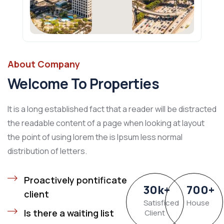
About Company
Welcome To Properties
It is a long established fact that a reader will be distracted
the readable content of a page when looking at layout
the point of using lorem the is Ipsum less normal
distribution of letters.
Proactively pontificate
30
k
+
700
+
client
Satisficed
House
Is there a waiting list
Client